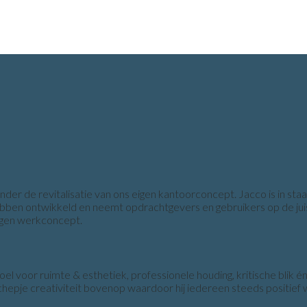
de revitalisatie van ons eigen kantoorconcept. Jacco is in staat 
bben ontwikkeld en neemt opdrachtgevers en gebruikers op de juist
ragen werkconcept.
 voor ruimte & esthetiek, professionele houding, kritische blik én
hepje creativiteit bovenop waardoor hij iedereen steeds positief 