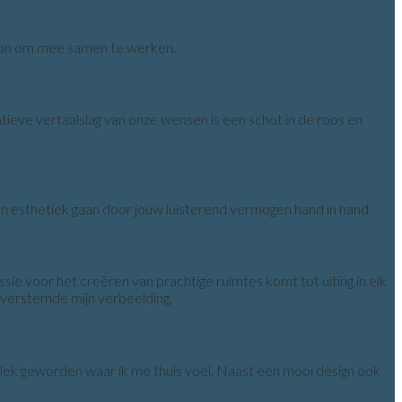
rsoon om mee samen te werken.
atieve vertaalslag van onze wensen is een schot in de roos en
 en esthetiek gaan door jouw luisterend vermogen hand in hand.
ssie voor het creëren van prachtige ruimtes komt tot uiting in elk
overstemde mijn verbeelding.
n plek geworden waar ik me thuis voel. Naast een mooi design ook