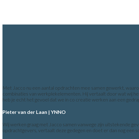
Met Jacco nu een aantal opdrachten mee samen gewerkt, waaronder 
combinaties van werkplekelementen. Hij vertaalt door wat wij he
heb je echt het gevoel dat we in co creatie werken aan een ged
Pieter van der Laan | YNNO
Wij werken graag met Jacco samen vanwege zijn uitstekende gevoel
opdrachtgevers, vertaalt deze gedegen en doet er dan nog een sc