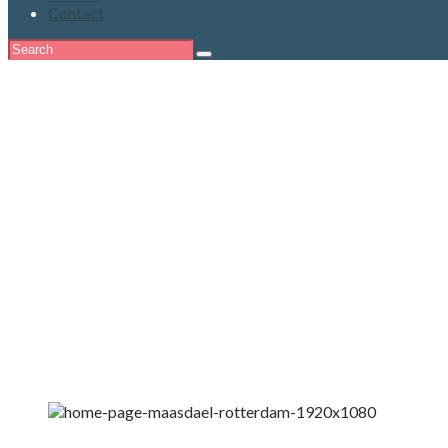
Contact
‘To create, one m
Eileen Gray