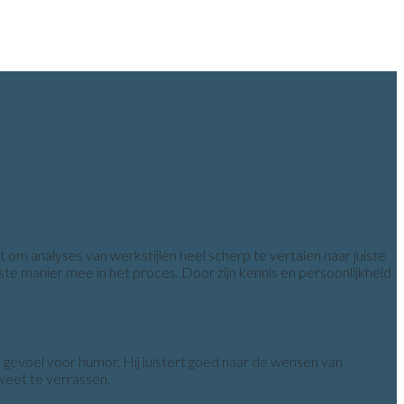
om analyses van werkstijlen heel scherp te vertalen naar juiste
e manier mee in het proces. Door zijn kennis en persoonlijkheid
 gevoel voor humor. Hij luistert goed naar de wensen van
weet te verrassen.