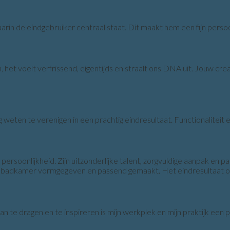
aarin de eindgebruiker centraal staat. Dit maakt hem een fijn pe
 het voelt verfrissend, eigentijds en straalt ons DNA uit. Jouw cre
g weten te verenigen in een prachtig eindresultaat. Functionaliteit
ersoonlijkheid. Zijn uitzonderlijke talent, zorgvuldige aanpak en pa
mijn badkamer vormgegeven en passend gemaakt. Het eindresultaat 
aan te dragen en te inspireren is mijn werkplek en mijn praktijk ee