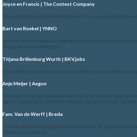
Joyce en Francis | The Context Company
Door zijn actieve betrokkenheid zoekt Jacco naar oplossingen w
Bart van Roekel | YNNO
Met een glimlach lopen we dagelijks trots ons kantoorpand binnen,
draagt bij aan ons werkgeluk.
Titjana Brillenburg Wurth | BKV.jobs
In meerdere opdrachten heb jij onze lastige functionele klantvraa
Anje Meijer | Aegon
Ik kan Jacco van harte aanbevelen! Hij is een loyale en betrokken p
aspect van zijn werk. Hij heeft mijn idee van de renovatie van 
Fam. Van de Werff | Breda
Door de tijd te nemen, goed te luisteren, door te vragen, ideeën 
efficiënt en praktisch.