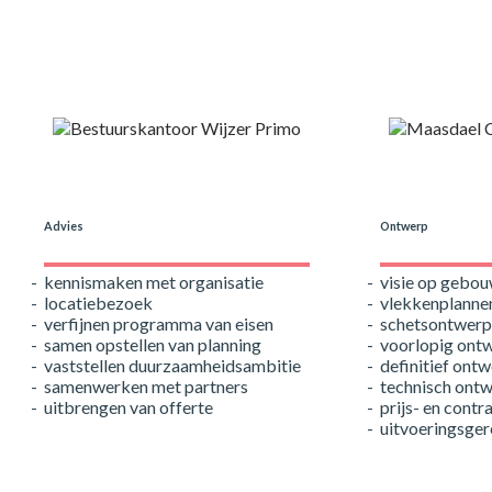
Onze aanpak
Advies
Ontwerp
kennismaken met organisatie
visie op gebou
locatiebezoek
vlekkenplanne
verfijnen programma van eisen
schetsontwerp
samen opstellen van planning
voorlopig ont
vaststellen duurzaamheidsambitie
definitief ont
samenwerken met partners
technisch ont
uitbrengen van offerte
prijs- en cont
uitvoeringsge