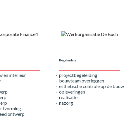
Begeleiding
w en interieur
projectbegeleiding
n
bouwteam overleggen
esthetische controle op de bouw
werp
opleveringen
werp
realisatie
werp
nazorg
ractvorming
reed ontwerp